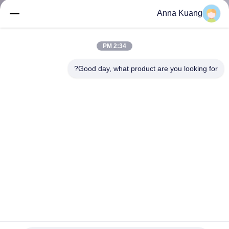
کیفیت
Anna Kuang
با
2:34 PM
ما
Good day, what product are you looking for?
تماس
بگیرید
اخبار
درخواست
نقل قول
نقشه
Blank / Ground 88.5 HRA YM11 100٪ قالب کاربید تنگستن /
قطعات برش / صفحه برای برش فلز
سایت