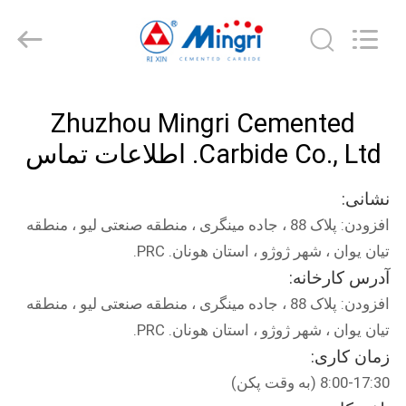
Zhuzhou
Mingri
Cemented
Carbide
Co.,
Ltd..
All
Rights
خانه
Reserved.
Zhuzhou Mingri Cemented
محصولات
Carbide Co., Ltd. اطلاعات تماس
نشانی:
درباره
افزودن: پلاک 88 ، جاده مینگری ، منطقه صنعتی لیو ، منطقه
ما
تیان یوان ، شهر ژوژو ، استان هونان. PRC.
آدرس کارخانه:
تور
افزودن: پلاک 88 ، جاده مینگری ، منطقه صنعتی لیو ، منطقه
کارخانه
تیان یوان ، شهر ژوژو ، استان هونان. PRC.
زمان کاری:
8:00-17:30 (به وقت پکن)
کنترل