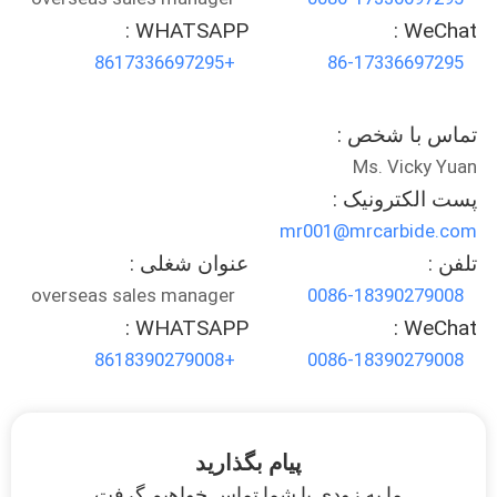
WHATSAPP :
WeChat :
+8617336697295
86-17336697295
تماس با شخص :
Ms. Vicky Yuan
پست الکترونیک :
mr001@mrcarbide.com
تلفن :
عنوان شغلی :
overseas sales manager
0086-18390279008
WHATSAPP :
WeChat :
+8618390279008
0086-18390279008
پیام بگذارید
ما به زودی با شما تماس خواهیم گرفت