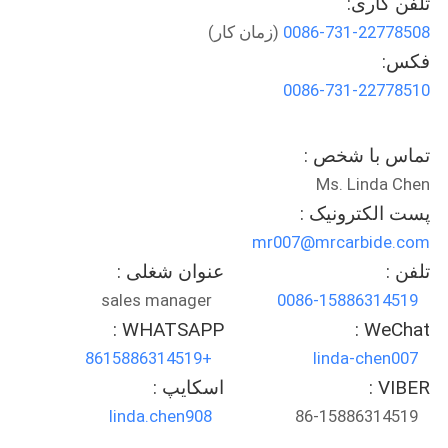
تلفن کاری:
کیفیت
0086-731-22778508
(زمان کار)
فکس:
با
0086-731-22778510
ما
تماس
تماس با شخص :
بگیرید
Ms. Linda Chen
پست الکترونیک :
اخبار
mr007@mrcarbide.com
تلفن :
عنوان شغلی :
sales manager
0086-15886314519
درخواست
WHATSAPP :
WeChat :
نقل قول
+8615886314519
linda-chen007
VIBER :
اسکایپ :
نقشه
linda.chen908
86-15886314519
سایت