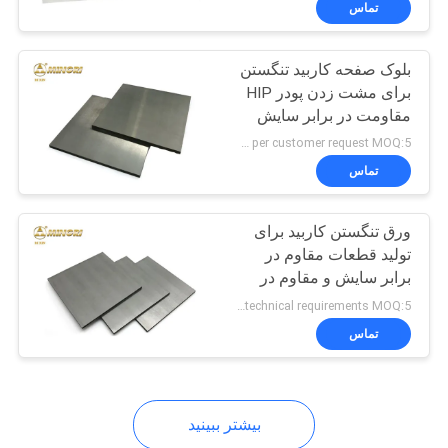
تماس
39
شیلد برش
بلوک صفحه کاربید تنگستن
برای مشت زدن پودر HIP
مقاومت در برابر سایش
YG15 با سطح جلا
As per customer request MOQ:5 کیلوگرم
تماس
68
ورق تنگستن کاربید برای
تولید قطعات مقاوم در
برابر سایش و مقاوم در
درج کاربید تنگستن
برابر سایش YG6A اندازه
As per technical requirements MOQ:5 کیلوگرم
دانه ریز مقاومت بالا
تماس
بیشتر ببینید
28