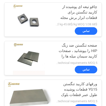
چاقو تیغه ای پوشیده از
36
کاربید تنگستن برای
قطعات ابزار برش مجله
انگشتر کاربید تنگستن
38.68$/kg-45.68$/kg MOQ:1 کیلوگرم
تماس
صفحه تنگستن ضد زنگ
HIP را بپوشانید ، صفحات
کاربید سیمان میله ها را
62
مسدود می کند
As per technical requirements MOQ:5 کیلوگرم
دکمه های کاربید
تماس
تنگستن
ورقهای کاربید تنگستن
YG15 قطعات پوشیده
طول عمر قطعات بلوک
مربع میله ها
As per technical requirements MOQ:5 کیلوگرم