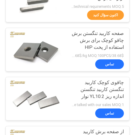
As per technical requirements MOQ:5 کیلوگرم
PRIVACY
اکنون سؤال کنید
116
POLICY
تیغه برش کاربید
صفحه کاربید تنگستن برش
چاقو کوچک برای برش
تنگستن
استفاده از پخت HIP
38.68$/kg-45.68$/kg MOQ:100PCS
تماس
چاقوی کوچک کاربید
44
تنگستن کاربید تنگستن
اندازه ریز YL10.2 نوار
میله کاربید تنگستن
برش لبه شارپ
Can be talked with our sales MOQ:1 کیلوگرم
تماس
از صفحه برش کاربید