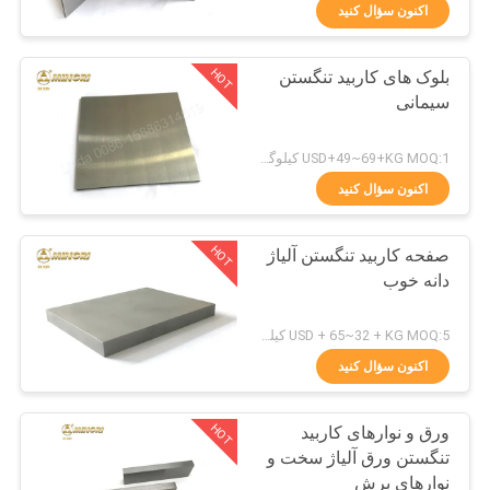
کیفیت
اکنون سؤال کنید
HOT
بلوک های کاربید تنگستن
با
81
سیمانی
ما
صفحه کاربید تنگستن
تماس
USD+49~69+KG MOQ:1 کیلوگرم
بگیرید
اکنون سؤال کنید
HOT
صفحه کاربید تنگستن آلیاژ
اخبار
دانه خوب
77
درخواست
USD + 65~32 + KG MOQ:5 کیلوگرم
گل میخ کاربید تنگستن
نقل قول
اکنون سؤال کنید
برای HPGR
HOT
ورق و نوارهای کاربید
نقشه
تنگستن ورق آلیاژ سخت و
سایت
نوارهای برش