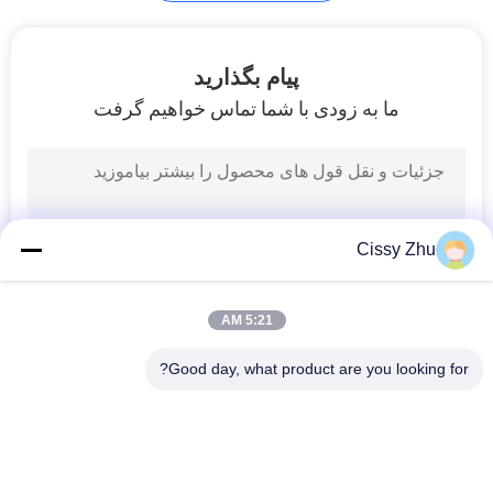
نکات کاربید تراشیده
پیام بگذارید
ما به زودی با شما تماس خواهیم گرفت
18
Cissy Zhu
کاربید تنگستن
سفارشی
5:21 AM
Good day, what product are you looking for?
دسته بندی های محبوب
همه
29
نوارهای کاربید تنگستن
کاربید تنگستن می میرد