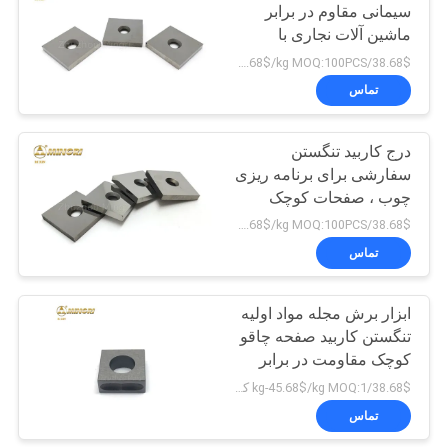
سیمانی مقاوم در برابر
ماشین آلات نجاری با
97
سوراخ استفاده کنید
38.68$/kg-45.68$/kg MOQ:100PCS
نکات اره کاربید
تماس
تنگستن
درج کاربید تنگستن
سفارشی برای برنامه ریزی
چوب ، صفحات کوچک
کاربید تنگستن
38.68$/kg-45.68$/kg MOQ:100PCS
تماس
58
ابزار برش مجله مواد اولیه
نکات کاربید تنگستن
تنگستن کاربید صفحه چاقو
کوچک مقاومت در برابر
سایش
38.68$/kg-45.68$/kg MOQ:1 کیلوگرم
تماس