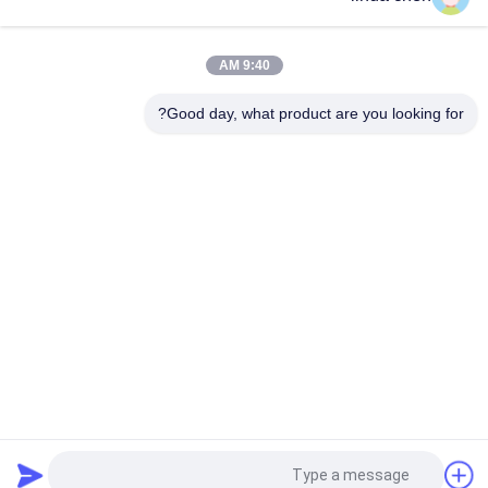
9:40 AM
Good day, what product are you looking for?
دسته بندی های محبوب
همه
نوارهای کاربید تنگستن
کاربید تنگستن می میرد
گل میخ کاربید تنگستن 
صفحه کاربید تنگستن
برای HPGR
تیغه برش کاربید 
میله کاربید تنگستن
تنگستن
نکات اره کاربید 
نکات کاربید تنگستن
تنگستن
درخواست نقل قول