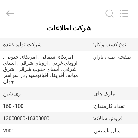
Zhuzhou
Mingri
Cemented
Carbide
Co.,
Ltd..
All
شرکت اطلاعات
Rights
خانه
Reserved.
نوع کسب و کار:
شرکت تولید کننده
محصولات
صفحه اصلی بازار:
آمریکای شمالی , آمریکای جنوبی ,
اروپای غربی , اروپای شرقی , آسیای
شرقی , آسیای جنوب شرقی , شرق
درباره
میانه , آفریقا , اقیانوسیه , در سراسر
ما
جهان
مارک های:
ری شین
تور
تعداد کارمندان:
100~160
کارخانه
فروش سالانه:
13000000-16300000
کنترل
سال تاسیس:
2001