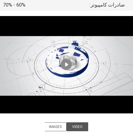
کیفیت
صادرات کامپیوتر:
60% - 70%
با
ما
تماس
بگیرید
اخبار
درخواست
نقل قول
نقشه
IMAGES
VIDEO
سایت