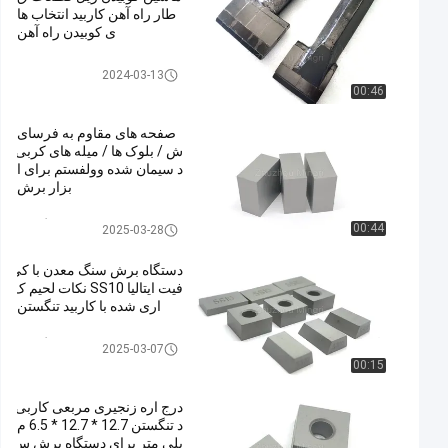
طار راه آهن کاربید انتخاب ها
ی کوبیدن راه آهن
Tamping Tools Railway
2024-03-13
00:46
صفحه های مقاوم به فرسای
ش / بلوک ها / میله های کربی
د سیمان شده وولفستم برای ا
بزار برش
صفحه کاربید تنگستن
00:44
2025-03-28
دستگاه برش سنگ معدن با کی
فیت ایتالیا SS10 نکات لحیم ک
اری شده با کاربید تنگستن
نکات اره کاربید تنگستن
2025-03-07
00:15
درج اره زنجیری مربعی کاربی
د تنگستن 12.7 * 12.7 * 6.5 م
یلی متر برای دستگاه برش س