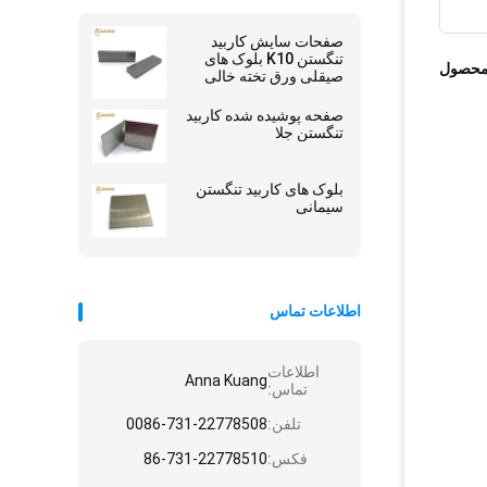
صفحات سایش کاربید
تنگستن K10 بلوک های
محصول
صیقلی ورق تخته خالی
مواد اولیه
صفحه پوشیده شده کاربید
تنگستن جلا
بلوک های کاربید تنگستن
سیمانی
اطلاعات تماس
اطلاعات
Anna Kuang
تماس:
تلفن:
0086-731-22778508
فکس:
86-731-22778510