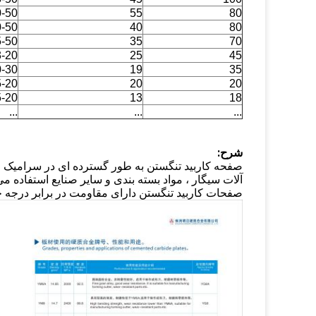
0-50
55
80
0-50
40
80
5-50
35
70
3-20
25
45
0-30
19
35
5-20
20
20
5-20
13
18
...
...
...
شرح:
صفحه کاربید تنگستن به طور گسترده ای در سرامیک ، 
آلات سیگار ، مواد بسته بندی و سایر صنایع استفاده م
صفحات کاربید تنگستن دارای مقاومت در برابر درجه ح