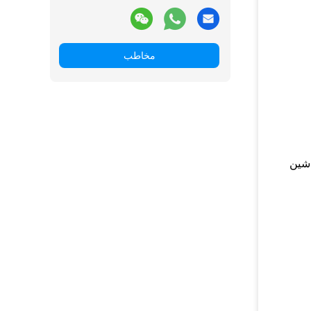
مخاطب
اشین