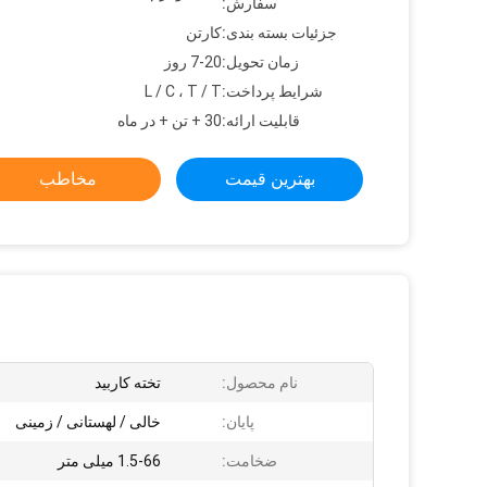
سفارش:
جزئیات بسته بندی:
کارتن
زمان تحویل:
7-20 روز
شرایط پرداخت:
L / C ، T / T
قابلیت ارائه:
30 + تن + در ماه
بهترین قیمت
مخاطب
نام محصول:
تخته کاربید
پایان:
خالی / لهستانی / زمینی
ضخامت:
1.5-66 میلی متر