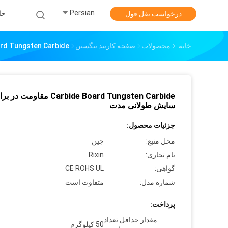
Persian
خا
درخواست نقل قول
خانه
محصولات
صفحه کاربید تنگستن
Carbide Board Tungsten Carbide مقاومت در
Carbide Board Tungsten Carbide مقاومت در 
سایش طولانی مدت
جزئیات محصول:
محل منبع:
چین
نام تجاری:
Rixin
گواهی:
CE ROHS UL
شماره مدل:
متفاوت است
پرداخت:
مقدار حداقل تعداد
50 کیلوگرم