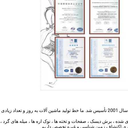
Zhuzhou Mingri Tungsten Carbide Co. ، Ltd. در مه سال 2001 تأسیس شد. ما خط تولید ماشین آلات به روز و تعداد زیادی
شده ، برش دیسک ، صفحات و تخته ها ، نوک اره ها ، میله های گرد ، 
فاری اکتشاف زمین شناسی و غیره تخصص داریم.