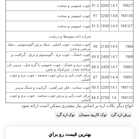
YM2T
14.7
2000
91.2
چوب عمومی و سخت
YM10X
14.8
2200
91
چوب عمومی و سخت
YM10T
14.9
1890
91.5
چوب عمومی و سخت
نمرات دانه متوسط ​​و درشت.
چوب سخت ، چوب اصلی ، میله برش آلومینیومی ، میله
90
2100
14.9
YM6
برنجی و چدن.
چوب خشک ، چوب نرم ، آلومینیوم و برنج ، گرافیت و
89.5
2400
14.7
YM8
چمن.
چوب نرم و خشک ، چوب عمومی با گره شل ، مرمر نان
88.5
2450
14.7
YM8C
ساخته شده ، سرامیک و چمن.
برای عیب یابی و برش چوب منجمد ، چوب نرم و چوب
87
2600
14.4
YM9C
اصلی.
YM11C
14.1
2200
90.5
چوب سخت ، فلز غیر آهنی ، گرانیت و سنگ مرمر.
برای عیب یابی و برش چوب منجمد ، چوب نرم و چوب
86.5
2700
14
YM15C
اصلی.
انواع دیگر نکات اره بر اساس نیاز مشتری ممکن است ارائه شود.
برش اره گرد
نوک کاربید سیمان
نوک اره گرد
بهترين قيمت رو براي