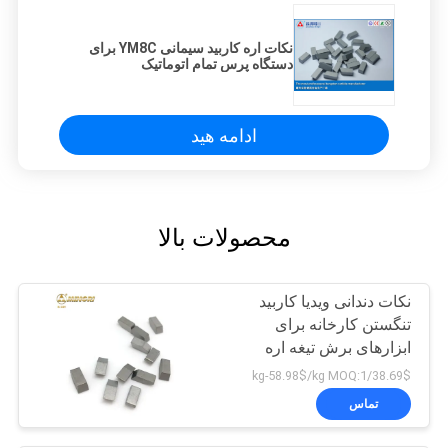
نکات اره کاربید سیمانی YM8C برای
دستگاه پرس تمام اتوماتیک
ادامه هید
محصولات بالا
نکات دندانی ویدیا کاربید
تنگستن کارخانه برای
ابزارهای برش تیغه اره
چوب سخت
38.69$/kg-58.98$/kg MOQ:1
تماس