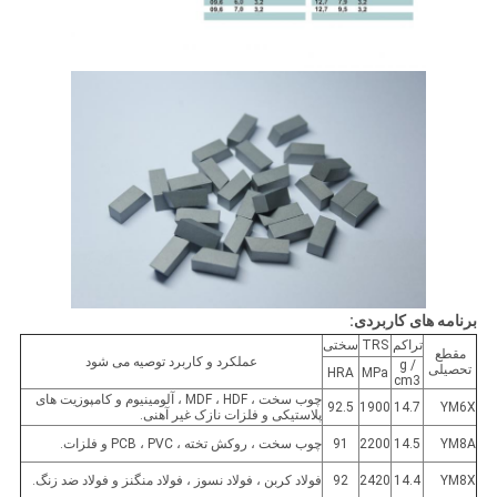
برنامه های کاربردی:
تراکم
TRS
سختی
مقطع
عملکرد و کاربرد توصیه می شود
g /
تحصیلی
HRA
MPa
cm3
چوب سخت ، MDF ، HDF ، آلومینیوم و کامپوزیت های
92.5
1900
14.7
YM6X
پلاستیکی و فلزات نازک غیر آهنی.
YM8A
14.5
2200
91
چوب سخت ، روکش تخته ، PCB ، PVC و فلزات.
YM8X
14.4
2420
92
فولاد کربن ، فولاد نسوز ، فولاد منگنز و فولاد ضد زنگ.