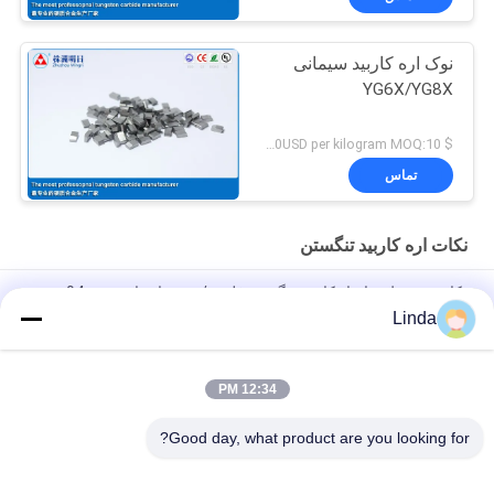
نوک اره کاربید سیمانی
YG6X/YG8X
$ 45.00-65.00USD per kilogram MOQ:10 کیلوگرم
تماس
نکات اره کاربید تنگستن
نکات مربوط به ابزار کاربید تنگستن فلزی / برش اره ای مدور 94
سختی HRA
Linda
SS10 20x12x3 نکات سنجه کاربید ولتفستم برای قطعات ابزار برق و
برش سنگ شن
12:34 PM
SS10 نوک تراش کربید ونگستنی با طراحی سفارشی یا استاندارد
Good day, what product are you looking for?
دسته بندی های محبوب
همه