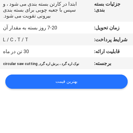
کیفیت
جزئیات بسته
ابتدا در کارتن بسته بندی می شود ، و
بندی:
سپس با جعبه چوبی برای بسته بندی
بیرونی تقویت می شود.
با
زمان تحویل:
7-20 روز بسته به مقدار آن
ما
شرایط پرداخت:
L / C ، T / T
تماس
قابلیت ارائه:
30 تن در ماه
بگیرید
برجسته:
,
نوک اره گرد ، برش اره گرد
circular saw cutting
اخبار
بهترین قیمت
درخواست
نقل قول
نقشه
سایت