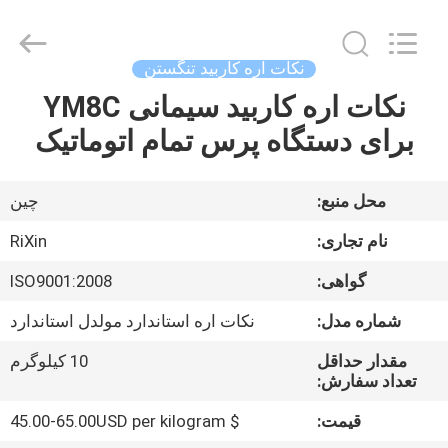
Zhuzhou
Mingri
Cemented
Carbide
Co.,
نکات اره کاربید تنگستن
Ltd..
All
Rights
نکات اره کاربید سیمانی YM8C
خانه
Reserved.
برای دستگاه پرس تمام اتوماتیک
محصولات
محل منبع:
چین
درباره
نام تجاری:
RiXin
ما
گواهی:
ISO9001:2008
شماره مدل:
نکات اره استاندارد مولدل استاندارد
تور
کارخانه
مقدار حداقل
10 کیلوگرم
تعداد سفارش:
قیمت:
$ 45.00-65.00USD per kilogram
کنترل