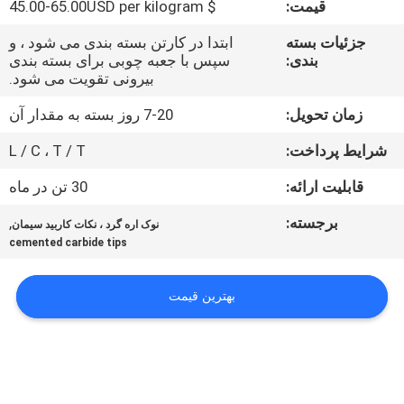
قیمت:
$ 45.00-65.00USD per kilogram
کیفیت
جزئیات بسته
ابتدا در کارتن بسته بندی می شود ، و
بندی:
سپس با جعبه چوبی برای بسته بندی
با
بیرونی تقویت می شود.
ما
زمان تحویل:
7-20 روز بسته به مقدار آن
تماس
شرایط پرداخت:
L / C ، T / T
بگیرید
قابلیت ارائه:
30 تن در ماه
اخبار
برجسته:
,
نوک اره گرد ، نکات کاربید سیمان
cemented carbide tips
درخواست
بهترین قیمت
نقل قول
نقشه
سایت