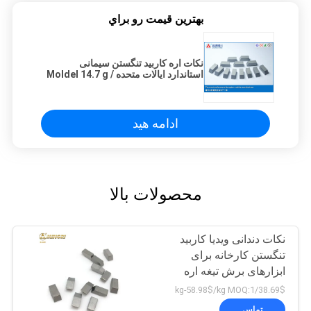
بهترين قيمت رو براي
نکات اره کاربید تنگستن سیمانی
استاندارد ایالات متحده Moldel 14.7 g /
cm³ تراکم
ادامه هید
محصولات بالا
نکات دندانی ویدیا کاربید
تنگستن کارخانه برای
ابزارهای برش تیغه اره
چوب سخت
38.69$/kg-58.98$/kg MOQ:1
تماس