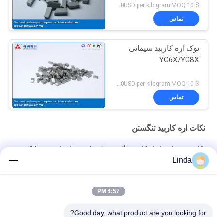
$ 45.00-65.00USD per kilogram MOQ:10 کیلوگرم
تماس
نوک اره کاربید سیمانی
YG6X/YG8X
$ 45.00-65.00USD per kilogram MOQ:10 کیلوگرم
تماس
نکات اره کاربید تنگستن
نکات مربوط به ابزار کاربید تنگستن فلزی / برش اره ای مدور 94
سختی HRA
Linda
SS10 20x12x3 نکات سنجه کاربید ولتفستم برای قطعات ابزار برق و
برش سنگ شن
4:57 PM
SS10 نوک تراش کربید ونگستنی با طراحی سفارشی یا استاندارد
Good day, what product are you looking for?