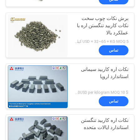
برش نکات چوب سخت
نکات کاربید تنگستن اره با
عملکرد بالا
USD + 32~65 + KG MOQ:5 کیلوگرم
تماس
نکات اره کاربید سیمانی
استاندارد اروپا
$ 45.00-65.00USD per kilogram MOQ:10 کیلوگرم
تماس
نکات اره کاربید تنگستن
استاندارد ایالات متحده