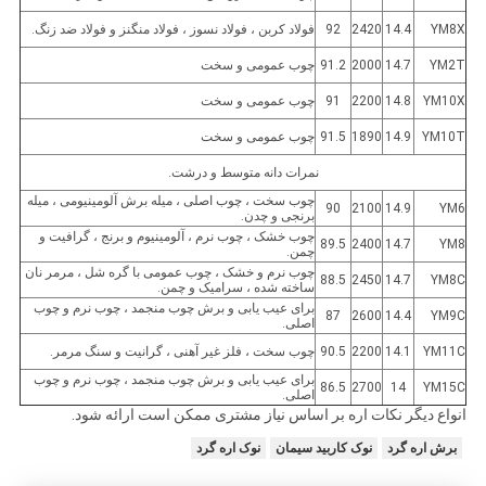
YM8X
14.4
2420
92
فولاد کربن ، فولاد نسوز ، فولاد منگنز و فولاد ضد زنگ.
YM2T
14.7
2000
91.2
چوب عمومی و سخت
YM10X
14.8
2200
91
چوب عمومی و سخت
YM10T
14.9
1890
91.5
چوب عمومی و سخت
نمرات دانه متوسط ​​و درشت.
چوب سخت ، چوب اصلی ، میله برش آلومینیومی ، میله
90
2100
14.9
YM6
برنجی و چدن.
چوب خشک ، چوب نرم ، آلومینیوم و برنج ، گرافیت و
89.5
2400
14.7
YM8
چمن.
چوب نرم و خشک ، چوب عمومی با گره شل ، مرمر نان
88.5
2450
14.7
YM8C
ساخته شده ، سرامیک و چمن.
برای عیب یابی و برش چوب منجمد ، چوب نرم و چوب
87
2600
14.4
YM9C
اصلی.
YM11C
14.1
2200
90.5
چوب سخت ، فلز غیر آهنی ، گرانیت و سنگ مرمر.
برای عیب یابی و برش چوب منجمد ، چوب نرم و چوب
86.5
2700
14
YM15C
اصلی.
انواع دیگر نکات اره بر اساس نیاز مشتری ممکن است ارائه شود.
برش اره گرد
نوک کاربید سیمان
نوک اره گرد