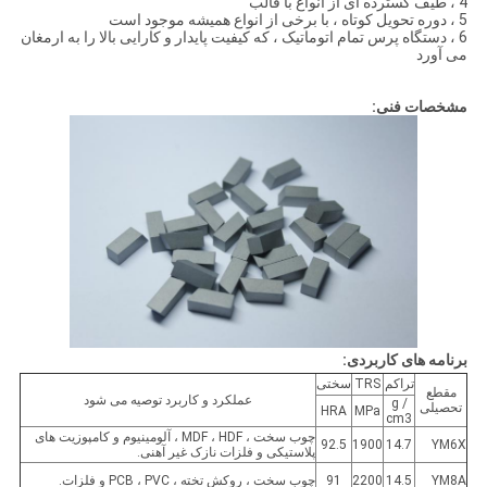
4 ، طیف گسترده ای از انواع با قالب
5 ، دوره تحویل کوتاه ، با برخی از انواع همیشه موجود است
6 ، دستگاه پرس تمام اتوماتیک ، که کیفیت پایدار و کارایی بالا را به ارمغان
می آورد
مشخصات فنی:
برنامه های کاربردی:
تراکم
TRS
سختی
مقطع
عملکرد و کاربرد توصیه می شود
g /
تحصیلی
HRA
MPa
cm3
چوب سخت ، MDF ، HDF ، آلومینیوم و کامپوزیت های
92.5
1900
14.7
YM6X
پلاستیکی و فلزات نازک غیر آهنی.
YM8A
14.5
2200
91
چوب سخت ، روکش تخته ، PCB ، PVC و فلزات.