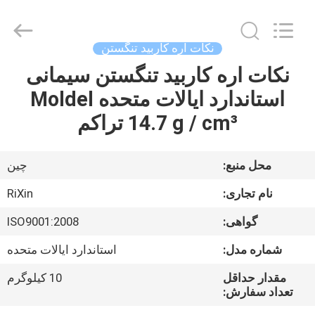
Zhuzhou
Mingri
Cemented
Carbide
Co.,
نکات اره کاربید تنگستن
Ltd..
All
Rights
نکات اره کاربید تنگستن سیمانی
خانه
Reserved.
استاندارد ایالات متحده Moldel
محصولات
14.7 g / cm³ تراکم
درباره
محل منبع:
چین
ما
نام تجاری:
RiXin
گواهی:
ISO9001:2008
تور
شماره مدل:
استاندارد ایالات متحده
کارخانه
مقدار حداقل
10 کیلوگرم
تعداد سفارش:
کنترل