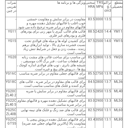
مقطع
تراکم
TRS
سختی
ویژگی ها و برنامه ها
نمرات
تحصیلی
g /
MPα
HRA
تقریبی
cm3
در چین
آ
13.5
3000
83.5
مقاومت در برابر سایش و مقاومت خمشی
-
خوب.اغلب با قالبهای تشکیل دهنده مهره و
قالبهای مقاوم در برابر ضربه ترجیح داده می شود.
YM11
14.4
2420
88.5
قالب های قالب گیری یا مهر زنی برای پودرهای
YG11
فلزی و پودرهای غیر فلزی.
YM15
14.0
2500
87.5
برای کشیدن لوله ها و میله های فولادی تحت
YG15
نسبت فشرده سازی بالا ، تولید ابزارهای برهم
زننده ، مشت زدن و جعل در شرایط تنش زیاد
مناسب است.
YM20
13.5
2800
85.5
این مناسب برای ساخت قالب های مشت زنانه
YG20
برای قطعات ساعت ، فنر برگ آلات موسیقی ،
شیشه های باتری ، توپ های فولادی اندازه کوچک ،
پیچ ها ، درپوش های پیچ و غیره است.
ML32
13.9
2750
85.5
برای قالبهای جعلی مقاوم در برابر ضربه مناسب
YG16C
است.
ML36
13.7
2800
84.5
برای قالب های مقاوم در برابر ضربه ، قالب های
YG18C
گرم کننده و غلتک های مناسب مناسب است.
ML40
13.5
2850
83.5
برای قالبهای مقاوم در برابر سایش یا ضربه
YG20C
مناسب است.
ZL40.2
ML50
13.3
2900
83.0
برای قالبهای تشکیل دهنده مهره و قالبهای مقاوم
YG22C
در برابر ضربه مناسب است.
ZL40.5
ML60
13.1
2950
82.5
برای قالب های ضد زنگ و غلتک های نیمه نهایی
YG25C
مناسب است.
ZL40B
ML80
13.1
3050
83.4
برای قالبهای تشکیل دهنده درپوش پیچی با
YG25C
مقاومت بالا (بالاترین قالبهای جعلی ضد ضربه)
GT55
مناسب است.