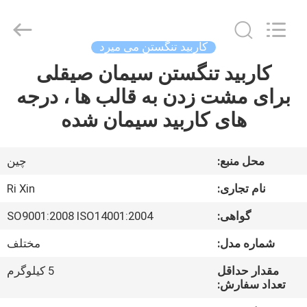
Zhuzhou
Mingri
Cemented
Carbide
Co.,
کاربید تنگستن می میرد
Ltd..
All
Rights
کاربید تنگستن سیمان صیقلی
خانه
Reserved.
برای مشت زدن به قالب ها ، درجه
محصولات
های کاربید سیمان شده
درباره
محل منبع:
چین
ما
نام تجاری:
Ri Xin
گواهی:
SO9001:2008 ISO14001:2004
تور
شماره مدل:
مختلف
کارخانه
مقدار حداقل
5 کیلوگرم
تعداد سفارش:
کنترل