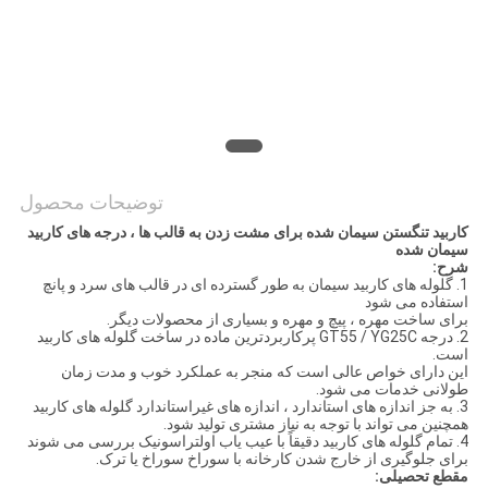
PRIVACY
POLICY
توضیحات محصول
کاربید تنگستن سیمان شده برای مشت زدن به قالب ها ، درجه های کاربید
سیمان شده
شرح:
1. گلوله های کاربید سیمان به طور گسترده ای در قالب های سرد و پانچ
استفاده می شود
برای ساخت مهره ، پیچ و مهره و بسیاری از محصولات دیگر.
2. درجه GT55 / YG25C پرکاربردترین ماده در ساخت گلوله های کاربید
است.
این دارای خواص عالی است که منجر به عملکرد خوب و مدت زمان
طولانی خدمات می شود.
3. به جز اندازه های استاندارد ، اندازه های غیراستاندارد گلوله های کاربید
همچنین می تواند با توجه به نیاز مشتری تولید شود.
4. تمام گلوله های کاربید دقیقاً با عیب یاب اولتراسونیک بررسی می شوند
برای جلوگیری از خارج شدن کارخانه با سوراخ سوراخ یا ترک.
مقطع تحصیلی: