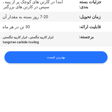
جزئیات بسته
ابتدا در کارتن های کوچک پر از پنبه ،
کیفیت
بندی:
سپس در کارتن های بزرگتر.
زمان تحویل:
7-20 روز بسته به مقدار آن
با
ما
قابلیت ارائه:
30 تن در هر ماه
تماس
برجسته:
,
ابزار کاربید تنگستن ، ابزار کاربید تنگستن
tungsten carbide tooling
بگیرید
بهترین قیمت
اخبار
درخواست
نقل قول
نقشه
سایت