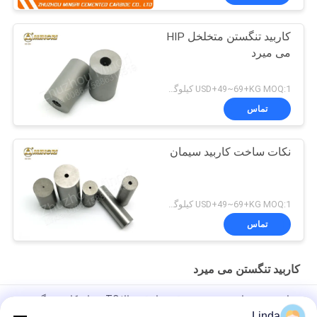
کاربید تنگستن متخلخل HIP
می میرد
USD+49~69+KG MOQ:1 کیلوگرم
تماس
نکات ساخت کاربید سیمان
USD+49~69+KG MOQ:1 کیلوگرم
تماس
کاربید تنگستن می میرد
مقاومت در برابر خمش برش قوی با دقت بالا TC عنوان کاربید تنگستن
می میرد
Linda