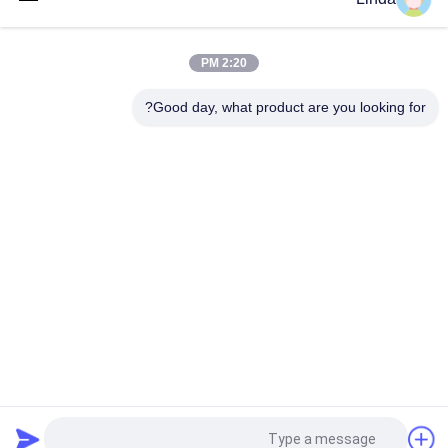
بوشینگ تنگستن کاربید Die Nibs G55 فلز سخت آلیاژی برای صنعت
اتصال دهنده ها
2:20 PM
کاربید تنگستن سیمان شده برای مشت زدن قالب های سربرگ مهر زنی
Good day, what product are you looking for?
دسته بندی های محبوب
همه
نوارهای کاربید تنگستن
کاربید تنگستن می میرد
گل میخ کاربید تنگستن 
صفحه کاربید تنگستن
برای HPGR
تیغه برش کاربید 
میله کاربید تنگستن
تنگستن
نکات اره کاربید 
نکات کاربید تنگستن
تنگستن
درخواست نقل قول