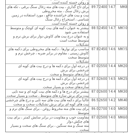
و روغن خسته کننده است.
MK8
14.7
2400
89.7
برای تاج گذاری ، بیت های مته زغال سنگ برقی ، تکه های
برش زغال سنگ ، مته مخروطی
بیت و بیت های خراشنده چاقو ، مورد استفاده در زمین
شناسی ، استخراج زغال سنگ
و روغن خسته کننده است.
MK10
14.7
2450
88.5
بیشتر به عنوان دکمه های بیت کوبه ای کوچک و متوسط ​​
استفاده می شود
و به عنوان درج بیت های کاوش دوار برای برش نرم و
متوسط ​​سخت است
تشکیلات
MK15
14.6
2450
87.8
مناسب برای نوارها ، دکمه های مخروطی برای دکمه های
کاوش زمینی ، مقاوم در برابر ضربه ، چرخش نرم و
متوسط ​​سخت
تشکیلات
MK20
14.4
2550
87.0
در درجه اول برای دکمه ها و درج بیت های کوبه ای
چرخشی برای برش
سازندهای متوسط ​​و سخت.
MK25
14.5
2600
87.5
در درجه اول برای دکمه ها و درج بیت های کوبه ای
چرخشی برای برش
سازندهای سخت و بسیار سخت.
MK30
14.4
2600
87.0
بیشتر برای درج ها و دکمه های بیت کوبه ای و سه تایی
بیت برای برش سازه های متوسط ​​، سخت و بسیار سخت.
MK40
14.2
2650
86.5
غالباً برای دکمه های بیت های سه تایی و درج های چرخشی
بیت های کوبه ای برای برش تشکیلات سخت و سخت
MK50
14.0
2700
86.0
برای بیت های مته مخروط روغن ، برای سنگ های نرم و
متوسط
MK60
14.0
2500
87.0
مقاومت خوب و مقاومت در برابر سایش کمتر ، برای بیت
های چکش دوار
مته سنگ و مته سنگین ، برای سنگ های سخت و بسیار
سخت.