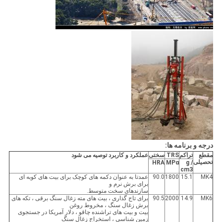
درجه و برنامه ها:
مقطع
تراکم
TRS
سختی
عملکرد و کاربرد توصیه می شود
تحصیلی
HRA
MPα
g /
cm3
MK4
15.1
1800
90.0
عمدتا به عنوان دکمه های کوچک برای بیت های کوبه ای
برای برش نرم و
سازندهای سخت متوسط.
MK6
14.9
2000
90.5
برای تاج گذاری ، بیت های مته زغال سنگ برقی ، تکه های
برش زغال سنگ ، مخروط روغن
بیت و بیت های تراشنده چاقو ، دلار آمریکا در جستجوی
زمین شناسی ، استخراج زغال سنگ