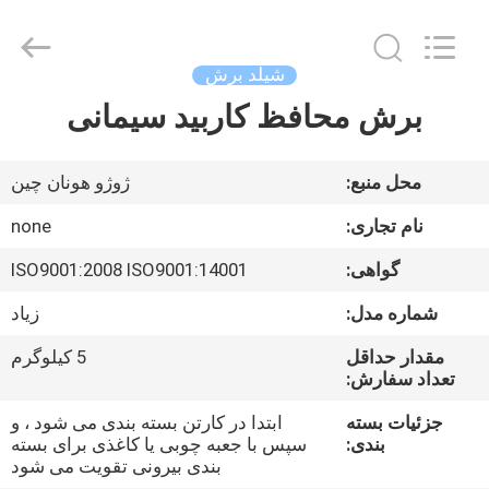
Zhuzhou
Mingri
Cemented
Carbide
Co.,
شیلد برش
Ltd..
All
Rights
برش محافظ کاربید سیمانی
خانه
Reserved.
محصولات
محل منبع:
ژوژو هونان چین
نام تجاری:
none
درباره
گواهی:
ISO9001:2008 ISO9001:14001
ما
شماره مدل:
زیاد
تور
مقدار حداقل
5 کیلوگرم
تعداد سفارش:
کارخانه
جزئیات بسته
ابتدا در کارتن بسته بندی می شود ، و
بندی:
سپس با جعبه چوبی یا کاغذی برای بسته
کنترل
بندی بیرونی تقویت می شود