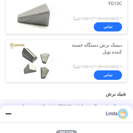
YG13C
USD+37~69+KG MOQ:1 کیلوگرم
تماس
دیسک برش دستگاه خسته
کننده تونل
USD+37~69+KG MOQ:1 کیلوگرم
تماس
شیلد برش
Cemented Carbide TBM Shield Cutter Tunneling Boring
Machine CE و ISO Pass
Linda
برش محافظ کاربید سیمان تنگستن
3:09 PM