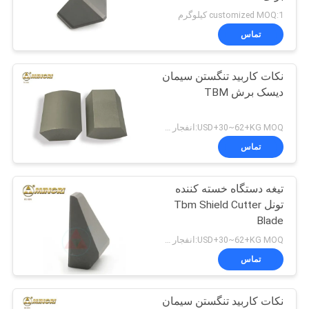
تونل
customized MOQ:1 کیلوگرم
تماس
نکات کاربید تنگستن سیمان
دیسک برش TBM
USD+30~62+KG MOQ:انفجار شن
تماس
تیغه دستگاه خسته کننده
تونل Tbm Shield Cutter
Blade
USD+30~62+KG MOQ:انفجار شن
تماس
نکات کاربید تنگستن سیمان