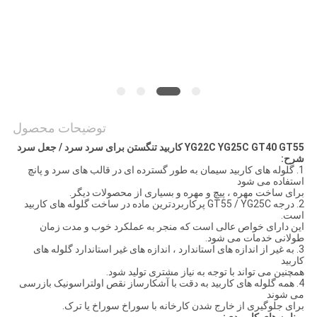
PRIVACY
POLICY
توضیحات محصول
YG22C YG25C GT40 GT55 کاربید تنگستن برای سرد سرد / جعل سرد
شرح:
1. گلوله های کاربید سیمان به طور گسترده ای در قالب های سرد و پانچ
استفاده می شود
برای ساخت مهره ، پیچ و مهره و بسیاری از محصولات دیگر.
2. درجه GT55 / YG25C پرکاربردترین ماده در ساخت گلوله های کاربید
است.
این دارای خواص عالی است که منجر به عملکرد خوب و مدت زمان
طولانی خدمات می شود.
3. به غیر از اندازه های استاندارد ، اندازه های غیر استاندارد گلوله های
کاربید
همچنین می تواند با توجه به نیاز مشتری تولید شود.
4. همه گلوله های کاربید به دقت با آشکارساز نقص اولتراسونیک بازرسی
می شوند
برای جلوگیری از خارج شدن کارخانه با سوراخ سوراخ یا ترک.