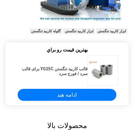
ابزار کاربید تنگستن
ابزار کاربید تنگستن
گلوله کاربید تنگستن
بهترين قيمت رو براي
قالب کاربید تنگستن YG25C برای قالب
سرد / فورج سرد
ادامه هید
محصولات بالا