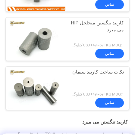
تماس
کاربید تنگستن متخلخل HIP
می میرد
USD+49~69+KG MOQ:1 کیلوگرم
تماس
نکات ساخت کاربید سیمان
USD+49~69+KG MOQ:1 کیلوگرم
تماس
کاربید تنگستن می میرد
مقاومت در برابر خمش برش قوی با دقت بالا TC عنوان کاربید تنگستن