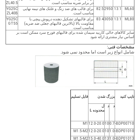
در برابر ضربه مناسب است.
ZL40.5
ML60
13.1
2950
82.5
برای قالب های ضد زنگ و غلتک های نیمه نهایی
YG25C
مناسب است.
ZL40B
ML80
13.1
3050
83.4
برای قالبهای تشکیل دهنده درپوش پیچی با
YG25C
مقاومت بالا (بالاترین قالبهای جعلی ضد ضربه)
GT55
مناسب است.
سایر کالاهای خالی کاربید سیمان شده برای قالبهای فورج سرد ممکن است بر
اساس نیاز مشتری ارائه شود
مشخصات فنی:
شامل انواع زیر است اما محدود نمی شود.
تایپ کنید
بزرگ شدن
قابل تسلیم
د
د
ل
محدوده L
M1
12.0-20.0
10
0.7
BDP00710-
M1.5-M2
12.0-20.0
10
1.0
BDP01010-
M1.5-M2
15.0-40.0
13
1.0
BDP01013-