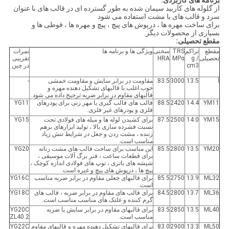
برنامه های کاربردی:
از گلوله های کاربید سیمان شده به طور گسترده ای در قالب های با عنوان
سرد و قالب های با مشت استفاده می شود
برای ساخت مهره ها ، درپوش های پیچ ، پیچ و مهره ها ، قوطی ها و
بسیاری از محصولات دیگر.
مقطع تحصیلی:
مقطع
تراکم
TRS
سختی
ویژگی ها و برنامه ها
نمرات
تحصیلی
g /
MPα
HRA
تقریبی
cm3
در چین
آ
13.5
3000
83.5
مقاومت در برابر سایش و مقاومت خمشی
-
خوب.اغلب با قالبهای تشکیل دهنده مهره و
قالبهای مقاوم در برابر ضربه ترجیح داده می شود.
YM11
14.4
2420
88.5
قالب های قالب گیری یا مهر زنی برای پودرهای
YG11
فلزی و پودرهای غیر فلزی.
YM15
14.0
2500
87.5
برای کشیدن لوله ها و میله های فولادی تحت
YG15
نسبت فشرده سازی بالا ، تولید ابزارهای برهم
زننده ، مشت زدن و جعل در شرایط تنش زیاد
مناسب است.
YM20
13.5
2800
85.5
این مناسب برای ساخت قالب های مشت زنانه
YG20
برای قطعات ساعت ، فنر برگ آلات موسیقی ،
شیشه های باتری ، توپ های فولادی اندازه کوچک ،
پیچ ها ، درپوش های پیچ و غیره است.
ML32
13.9
2750
85.5
برای قالبهای جعلی مقاوم در برابر ضربه مناسب
YG16C
است.
ML36
13.7
2800
84.5
برای قالب های مقاوم در برابر ضربه ، قالب های
YG18C
گرم کننده و غلتک های مناسب مناسب است.
ML40
13.5
2850
83.5
برای قالبهای مقاوم در برابر سایش یا ضربه
YG20C
مناسب است.
ZL40.2
ML50
13.3
2900
83.0
برای قالبهای تشکیل دهنده مهره و قالبهای مقاوم
YG22C