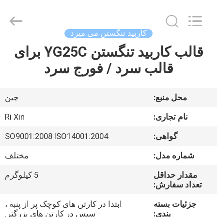
Zhuzhou
Mingri
Cemented
Carbide
Co.,
کاربید تنگستن می میرد
Ltd..
All
Rights
قالب کاربید تنگستن YG25C برای
خانه
Reserved.
قالب سرد / فورج سرد
محصولات
محل منبع:
چین
درباره
نام تجاری:
Ri Xin
ما
گواهی:
SO9001:2008 ISO14001:2004
شماره مدل:
مختلف
تور
کارخانه
مقدار حداقل
5 کیلوگرم
تعداد سفارش:
جزئیات بسته
ابتدا در کارتن های کوچک پر از پنبه ،
کنترل
بندی:
سپس در کارتن های بزرگتر.