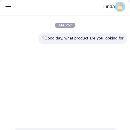
می میرد
Linda
بوشینگ تنگستن کاربید Die Nibs G55 فلز سخت آلیاژی برای صنعت
اتصال دهنده ها
5:57 AM
کاربید تنگستن سیمان شده برای مشت زدن قالب های سربرگ مهر زنی
Good day, what product are you looking for?
دسته بندی های محبوب
همه
نوارهای کاربید تنگستن
کاربید تنگستن می میرد
گل میخ کاربید تنگستن 
صفحه کاربید تنگستن
برای HPGR
تیغه برش کاربید 
میله کاربید تنگستن
تنگستن
نکات اره کاربید 
نکات کاربید تنگستن
تنگستن