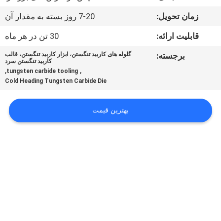
کیفیت
زمان تحویل:
7-20 روز بسته به مقدار آن
با
قابلیت ارائه:
30 تن در هر ماه
ما
برجسته:
گلوله های کاربید تنگستن، ابزار کاربید تنگستن، قالب
کاربید تنگستن سرد
تماس
,
,
tungsten carbide tooling
Cold Heading Tungsten Carbide Die
بگیرید
بهترین قیمت
اخبار
درخواست
نقل قول
نقشه
سایت