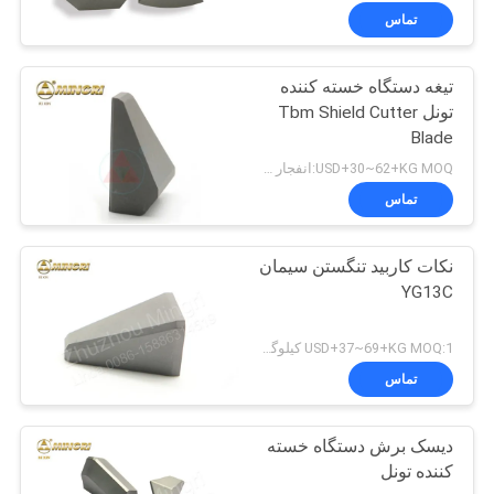
تماس
تیغه دستگاه خسته کننده
تونل Tbm Shield Cutter
Blade
USD+30~62+KG MOQ:انفجار شن
تماس
نکات کاربید تنگستن سیمان
YG13C
USD+37~69+KG MOQ:1 کیلوگرم
تماس
دیسک برش دستگاه خسته
کننده تونل