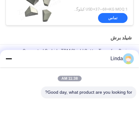
USD+37~69+KG MOQ:1 کیلوگرم
تماس
شیلد برش
Cemented Carbide TBM Shield Cutter Tunneling Boring
Machine CE و ISO Pass
Linda
برش محافظ کاربید سیمان تنگستن
11:38 AM
دیسک برش کاربید تنگستن سیمان TBM برای دستگاه خسته کننده تونل
TBM
Good day, what product are you looking for?
دسته بندی های محبوب
همه
نوارهای کاربید تنگستن
کاربید تنگستن می میرد