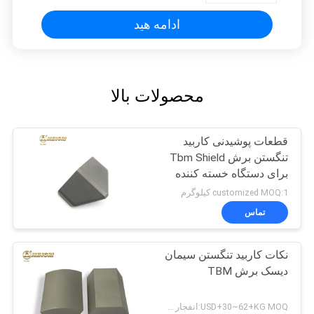
ادامه هید
محصولات بالا
قطعات پوشیدنی کاربید
تنگستن برش Tbm Shield
برای دستگاه خسته کننده
تونل
customized MOQ:1 کیلوگرم
تماس
نکات کاربید تنگستن سیمان
دیسک برش TBM
USD+30~62+KG MOQ:انفجار شن