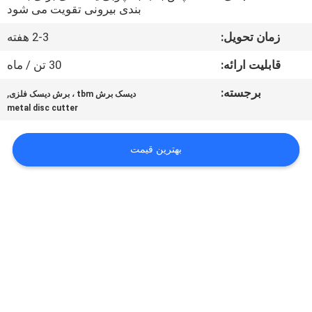
کیفیت
بندی بیرونی تقویت می شود
زمان تحویل:
2-3 هفته
با
قابلیت ارائه:
30 تن / ماه
ما
برجسته:
,
دیسک برش tbm ، برش دیسک فلزی
تماس
metal disc cutter
بگیرید
بهترین قیمت
اخبار
درخواست
نقل قول
نقشه
سایت