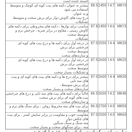
خسته کننده است
MK10
14.7
2450
88.5
بیشتر به عنوان دکمه های بیت کوبه ای کوچک و متوسط ​​
استفاده می شود
و به عنوان
درج بیت های کاوش دوار برای برش سخت و متوسط
تشکیلات
MK15
14.6
2450
87.8
مناسب برای نوارها ، دکمه های مخروطی برای دکمه های
کاوش زمینی ، مقاوم در برابر ضربه ، چرخش نرم و
متوسط ​​سخت
تشکیلات
MK20
14.4
2550
87.0
در درجه اول برای دکمه ها و درج بیت های کوبه ای
چرخشی برای برش
متوسط ​​سخت
و سازندهای سخت
MK25
14.5
2600
87.5
در درجه اول برای دکمه ها و درج بیت های کوبه ای
چرخشی برای برش
متوسط ​​سخت
و تشکیلات بسیار سخت
MK30
14.4
2600
87.0
بیشتر برای درج ها و دکمه های بیت های کوبه ای و بیت
های سه تایی
برای برش متوسط ​​،
سازندهای سخت و بسیار سخت
MK40
14.2
2650
86.5
غالباً برای دکمه های بیت های سه تایی و درج های چرخشی
بیت های کوبه ای برای برش سخت
و سازندهای سخت
MK50
14.0
2700
86.0
برای بیت های مته مخروط روغن ، برای سنگ های نرم و
متوسط
MK60
14.0
2500
87.0
مقاومت خوب و مقاومت در برابر سایش کمتر ، برای بیت
های چکش دوار
مته سنگ و سنگ سنگین
مته ، برای سنگهای سخت و بسیار سخت.
سایر نمرات ممکن است براساس نیاز مشتری ارائه شود