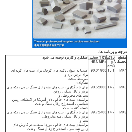
درجه و برنامه ها:
مقطع
تراکم
TRS
سختی
عملکرد و کاربرد توصیه می شود
تحصیلی
HRA
MPα
g /
cm3
MK4
15.1
1800
90.0
عمدتا به عنوان دکمه های کوچک برای بیت های کوبه ای
برای برش نرم و
متوسط ​​سخت
تشکیلات
MK6
14.9
2000
90.5
برای تاج گذاری ، بیت های مته زغال سنگ برقی ، تکه های
برش زغال سنگ ، روغن
بیت های مخروطی و
تراشیدن بیت های چاقو ، دلار آمریکا در اکتشاف زمین
شناسی ، استخراج زغال سنگ و نفت
خسته کننده است
MK8
14.7
2400
89.7
برای تاج گذاری ، بیت های مته زغال سنگ برقی ، تکه های
برش زغال سنگ ، مته مخروطی
بیت و
تراشیدن بیت های چاقو ، مورد استفاده در کاوش های
زمین شناسی ، استخراج زغال سنگ و نفت