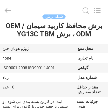
Zhuzhou
Mingri
Cemented
Carbide
Co.,
شیلد برش
Ltd..
All
Rights
برش محافظ کاربید سیمان OEM /
خانه
Reserved.
ODM ، برش YG13C TBM
محصولات
محل منبع:
ژوژو هونان چین
درباره
نام تجاری:
none
ما
گواهی:
ISO9001:2008 ISO9001:14001
شماره مدل:
زیاد
تور
کارخانه
مقدار حداقل
10 عدد
تعداد سفارش:
جزئیات بسته
ابتدا در کارتن بسته بندی می شود ، و
کنترل
بندی:
سپس با جعبه چوبی یا کاغذی برای بسته