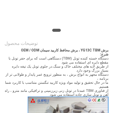
PRIVACY
POLICY
توضیحات محصول
برش YG13C TBM ، برش محافظ کاربید سیمان OEM / ODM
شرح:
دستگاه خسته کننده تونل (TBM) دستگاهی است که برای حفر تونل با
مقطع دایره ای استفاده می شود
از طریق لایه های مختلف خاک و سنگ.در جلوی تونل یک تیغه دایره
بسیار بزرگ وجود دارد
دستگاه مجهز به انواع برش ، به منظور ترویج عمر پایدار و طولانی تر از
برنامه ،
ما در حال تحقیق و تولید مواد ویژه کاربید تنگستن متناسب با کاربرد شما
هستیم.
از فناوری TBM عمدتا در تونل زنی زیرزمینی و ترافیکی مانند مترو ، راه
آهن و تونل سازی جاده استفاده می شود.